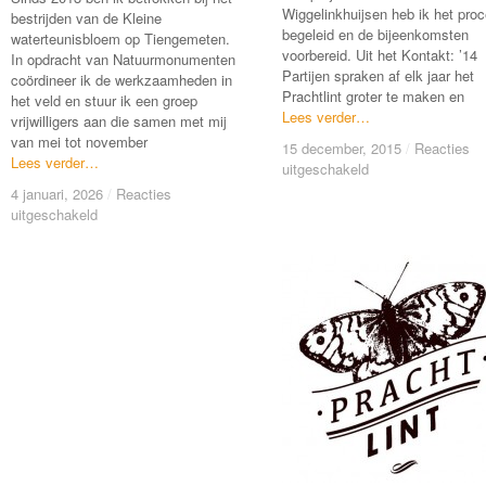
Wiggelinkhuijsen heb ik het pro
bestrijden van de Kleine
begeleid en de bijeenkomsten
waterteunisbloem op Tiengemeten.
voorbereid. Uit het Kontakt: ’14
In opdracht van Natuurmonumenten
Partijen spraken af elk jaar het
coördineer ik de werkzaamheden in
Prachtlint groter te maken en
het veld en stuur ik een groep
Lees verder…
Lees verder…
vrijwilligers aan die samen met mij
van mei tot november
15 december, 2015
15 december, 2015
/
/
Reacties
Reacties
Lees verder…
Lees verder…
voor
voor
uitgeschakeld
uitgeschakeld
Beheerconvenant
Beheerconvenant
4 januari, 2026
4 januari, 2026
/
/
Reacties
Reacties
Blauwzaam
Blauwzaam
voor
voor
uitgeschakeld
uitgeschakeld
lint
lint
Verwijderen
Verwijderen
kleine
kleine
waterteunisbloem
waterteunisbloem
Tiengemeten
Tiengemeten