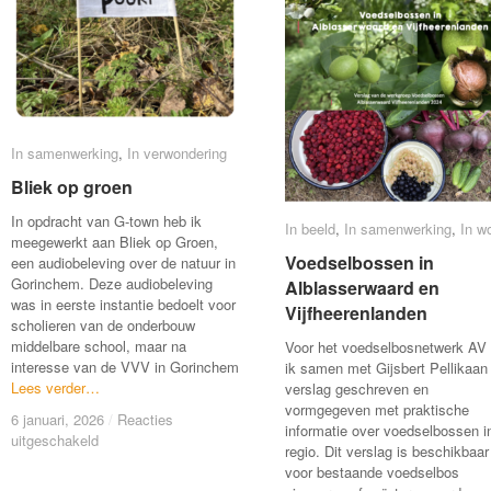
In samenwerking
In samenwerking
,
In verwondering
In verwondering
Bliek op groen
Bliek op groen
In opdracht van G-town heb ik
In beeld
In beeld
,
In samenwerking
In samenwerking
,
In w
In w
meegewerkt aan Bliek op Groen,
Voedselbossen in
Voedselbossen in
een audiobeleving over de natuur in
Gorinchem. Deze audiobeleving
Alblasserwaard en
Alblasserwaard en
was in eerste instantie bedoelt voor
Vijfheerenlanden
Vijfheerenlanden
scholieren van de onderbouw
middelbare school, maar na
Voor het voedselbosnetwerk AV
interesse van de VVV in Gorinchem
ik samen met Gijsbert Pellikaan
Lees verder…
Lees verder…
verslag geschreven en
vormgegeven met praktische
6 januari, 2026
6 januari, 2026
/
/
Reacties
Reacties
informatie over voedselbossen i
voor
voor
uitgeschakeld
uitgeschakeld
regio. Dit verslag is beschikbaar
Bliek
Bliek
voor bestaande voedselbos
op
op