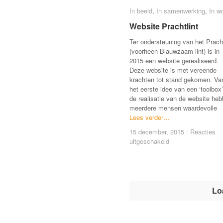
In beeld
In beeld
,
In samenwerking
In samenwerking
,
In w
In w
Website Prachtlint
Website Prachtlint
Ter ondersteuning van het Pracht
(voorheen Blauwzaam lint) is in
2015 een website gerealiseerd.
Deze website is met vereende
krachten tot stand gekomen. Va
het eerste idee van een ‘toolbox’
de realisatie van de website he
meerdere mensen waardevolle
Lees verder…
Lees verder…
15 december, 2015
15 december, 2015
/
/
Reacties
Reacties
voor
voor
uitgeschakeld
uitgeschakeld
Website
Website
Prachtlint
Prachtlint
Lo